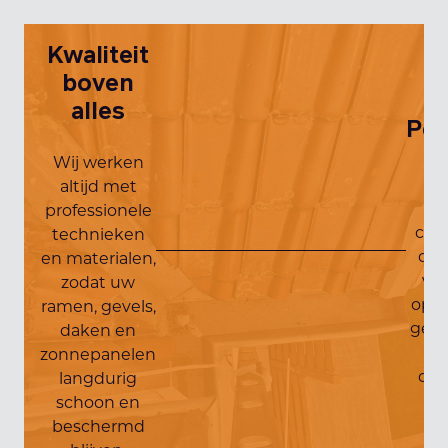
Kwaliteit
boven
alles
Per
Wij werken
altijd met
professionele
con
technieken
die
en materialen,
van
zodat uw
ople
ramen, gevels,
gedo
daken en
en
zonnepanelen
com
langdurig
schoon en
beschermd